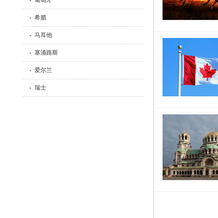
葡萄牙
希腊
马耳他
塞浦路斯
爱尔兰
瑞士